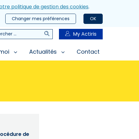
otre politique de gestion des cookies
.
Changer mes préférences
OK
Rechercher
My Actiris
rcher
 moi
Actualités
Contact
procédure de