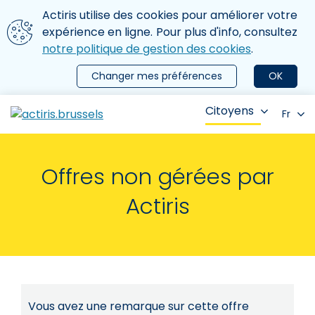
Aller au contenu principal
Nous utilisons des cookies
Actiris utilise des cookies pour améliorer votre
ermer le menu
expérience en ligne. Pour plus d'info, consultez
notre politique de gestion des cookies
.
Changer mes préférences
OK
Citoyens
Fr
Offres non gérées par
Actiris
Vous avez une remarque sur cette offre