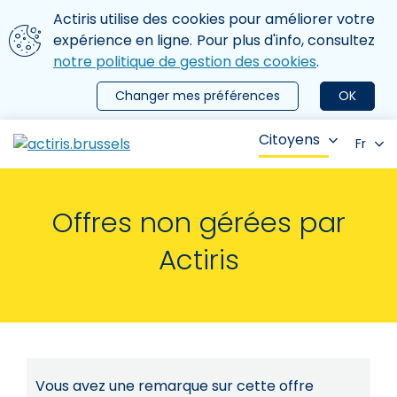
Aller au contenu principal
Nous utilisons des cookies
Actiris utilise des cookies pour améliorer votre
ermer le menu
expérience en ligne. Pour plus d'info, consultez
notre politique de gestion des cookies
.
Changer mes préférences
OK
Citoyens
Fr
Offres non gérées par
Actiris
Vous avez une remarque sur cette offre