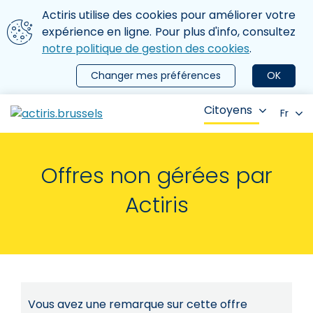
Aller au contenu principal
Nous utilisons des cookies
Actiris utilise des cookies pour améliorer votre
ermer le menu
expérience en ligne. Pour plus d'info, consultez
notre politique de gestion des cookies
.
Changer mes préférences
OK
Citoyens
Fr
Offres non gérées par
Actiris
Vous avez une remarque sur cette offre