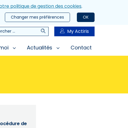
otre politique de gestion des cookies
.
Changer mes préférences
OK
Rechercher
My Actiris
rcher
 moi
Actualités
Contact
procédure de