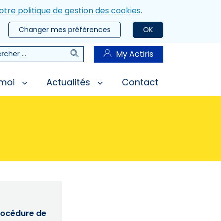
otre politique de gestion des cookies
.
Changer mes préférences
OK
Rechercher
My Actiris
rcher
 moi
Actualités
Contact
procédure de