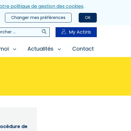
otre politique de gestion des cookies
.
Changer mes préférences
OK
Rechercher
My Actiris
rcher
 moi
Actualités
Contact
procédure de