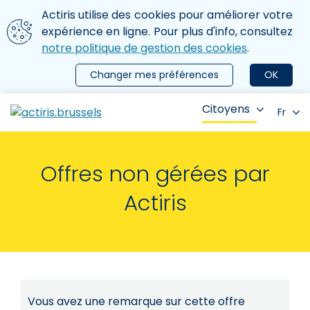
Aller au contenu principal
Nous utilisons des cookies
Actiris utilise des cookies pour améliorer votre
ermer le menu
expérience en ligne. Pour plus d'info, consultez
notre politique de gestion des cookies
.
Changer mes préférences
OK
Citoyens
Fr
Offres non gérées par
Actiris
Vous avez une remarque sur cette offre