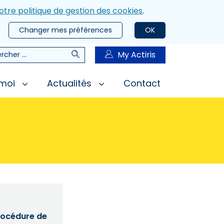
otre politique de gestion des cookies
.
Changer mes préférences
OK
Rechercher
My Actiris
rcher
 moi
Actualités
Contact
procédure de