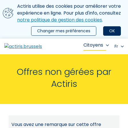
Aller au contenu principal
Nous utilisons des cookies
Actiris utilise des cookies pour améliorer votre
ermer le menu
expérience en ligne. Pour plus d'info, consultez
notre politique de gestion des cookies
.
Changer mes préférences
OK
Citoyens
Fr
Offres non gérées par
Actiris
Vous avez une remarque sur cette offre