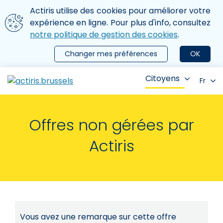
Aller au contenu principal
Nous utilisons des cookies
Actiris utilise des cookies pour améliorer votre
ermer le menu
expérience en ligne. Pour plus d'info, consultez
notre politique de gestion des cookies
.
Changer mes préférences
OK
Citoyens
Fr
Offres non gérées par
Actiris
Vous avez une remarque sur cette offre