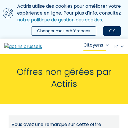
Aller au contenu principal
Nous utilisons des cookies
Actiris utilise des cookies pour améliorer votre
ermer le menu
expérience en ligne. Pour plus d'info, consultez
notre politique de gestion des cookies
.
Changer mes préférences
OK
Citoyens
Fr
Offres non gérées par
Actiris
Vous avez une remarque sur cette offre