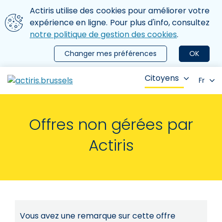
Aller au contenu principal
Nous utilisons des cookies
Actiris utilise des cookies pour améliorer votre
ermer le menu
expérience en ligne. Pour plus d'info, consultez
notre politique de gestion des cookies
.
Changer mes préférences
OK
Citoyens
Fr
Offres non gérées par
Actiris
Vous avez une remarque sur cette offre