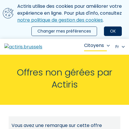
Aller au contenu principal
Nous utilisons des cookies
Actiris utilise des cookies pour améliorer votre
ermer le menu
expérience en ligne. Pour plus d'info, consultez
notre politique de gestion des cookies
.
Changer mes préférences
OK
Citoyens
Fr
Offres non gérées par
Actiris
Vous avez une remarque sur cette offre