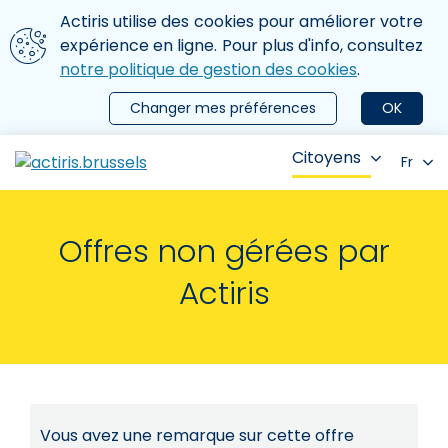
Aller au contenu principal
Nous utilisons des cookies
Actiris utilise des cookies pour améliorer votre
ermer le menu
expérience en ligne. Pour plus d'info, consultez
notre politique de gestion des cookies
.
Changer mes préférences
OK
Citoyens
Fr
Offres non gérées par
Actiris
Vous avez une remarque sur cette offre