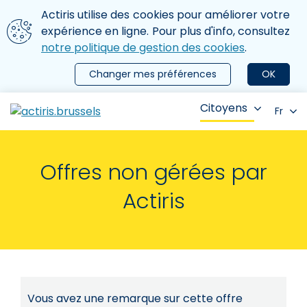
Aller au contenu principal
Nous utilisons des cookies
Actiris utilise des cookies pour améliorer votre
ermer le menu
expérience en ligne. Pour plus d'info, consultez
notre politique de gestion des cookies
.
Changer mes préférences
OK
Citoyens
Fr
Offres non gérées par
Actiris
Vous avez une remarque sur cette offre