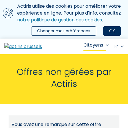
Aller au contenu principal
Nous utilisons des cookies
Actiris utilise des cookies pour améliorer votre
ermer le menu
expérience en ligne. Pour plus d'info, consultez
notre politique de gestion des cookies
.
Changer mes préférences
OK
Citoyens
Fr
Offres non gérées par
Actiris
Vous avez une remarque sur cette offre