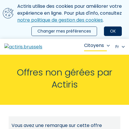
Aller au contenu principal
Nous utilisons des cookies
Actiris utilise des cookies pour améliorer votre
ermer le menu
expérience en ligne. Pour plus d'info, consultez
notre politique de gestion des cookies
.
Changer mes préférences
OK
Citoyens
Fr
Offres non gérées par
Actiris
Vous avez une remarque sur cette offre