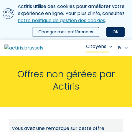
Aller au contenu principal
Nous utilisons des cookies
Actiris utilise des cookies pour améliorer votre
ermer le menu
expérience en ligne. Pour plus d'info, consultez
notre politique de gestion des cookies
.
Changer mes préférences
OK
Citoyens
Fr
Offres non gérées par
Actiris
Vous avez une remarque sur cette offre