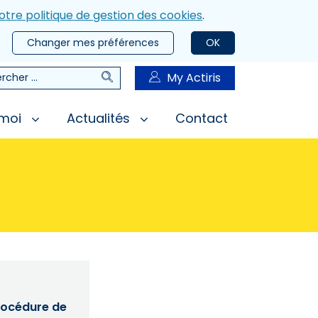
otre politique de gestion des cookies
.
Changer mes préférences
OK
Rechercher
My Actiris
rcher
 moi
Actualités
Contact
procédure de