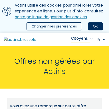
Aller au contenu principal
Nous utilisons des cookies
Actiris utilise des cookies pour améliorer votre
ermer le menu
expérience en ligne. Pour plus d'info, consultez
notre politique de gestion des cookies
.
Changer mes préférences
OK
Citoyens
Fr
Offres non gérées par
Actiris
Vous avez une remarque sur cette offre