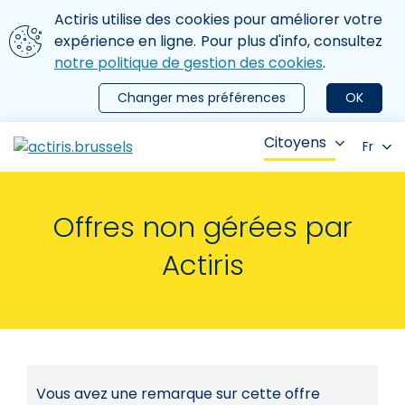
Aller au contenu principal
Nous utilisons des cookies
Actiris utilise des cookies pour améliorer votre
ermer le menu
expérience en ligne. Pour plus d'info, consultez
notre politique de gestion des cookies
.
Changer mes préférences
OK
Citoyens
Fr
Offres non gérées par
Actiris
Vous avez une remarque sur cette offre