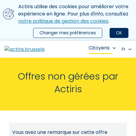
Aller au contenu principal
Nous utilisons des cookies
Actiris utilise des cookies pour améliorer votre
ermer le menu
expérience en ligne. Pour plus d'info, consultez
notre politique de gestion des cookies
.
Changer mes préférences
OK
Citoyens
Fr
Offres non gérées par
Actiris
Vous avez une remarque sur cette offre