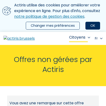
Aller au contenu principal
Nous utilisons des cookies
Actiris utilise des cookies pour améliorer votre
ermer le menu
expérience en ligne. Pour plus d'info, consultez
notre politique de gestion des cookies
.
Changer mes préférences
OK
Citoyens
Fr
Offres non gérées par
Actiris
Vous avez une remarque sur cette offre