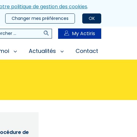
otre politique de gestion des cookies
.
Changer mes préférences
OK
Rechercher
My Actiris
rcher
 moi
Actualités
Contact
procédure de