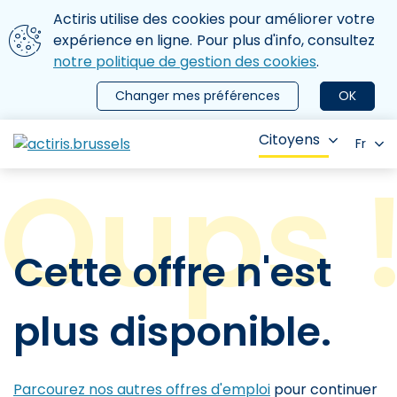
Aller au contenu principal
Nous utilisons des cookies
Actiris utilise des cookies pour améliorer votre
ermer le menu
expérience en ligne. Pour plus d'info, consultez
notre politique de gestion des cookies
.
Changer mes préférences
OK
Citoyens
Fr
Cette offre n'est
plus disponible.
Parcourez nos autres offres d'emploi
pour continuer