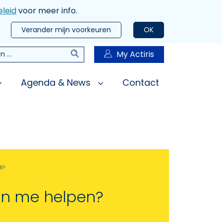
leid
voor meer info.
Verander mijn voorkeuren
OK
Zoeken
My Actiris
n
Agenda & News
Contact
R?
an me helpen?