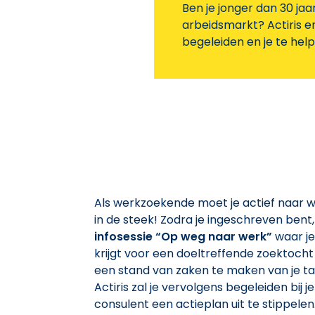
Ben je jonger dan 30 jaa
arbeidsmarkt? Actiris en 
begeleiden en je te helpe
Als werkzoekende moet je actief naar wer
in de steek! Zodra je ingeschreven bent
infosessie “Op weg naar werk”
waar je
krijgt voor een doeltreffende zoektocht
een stand van zaken te maken van je taa
Actiris zal je vervolgens begeleiden bi
consulent een actieplan uit te stippelen