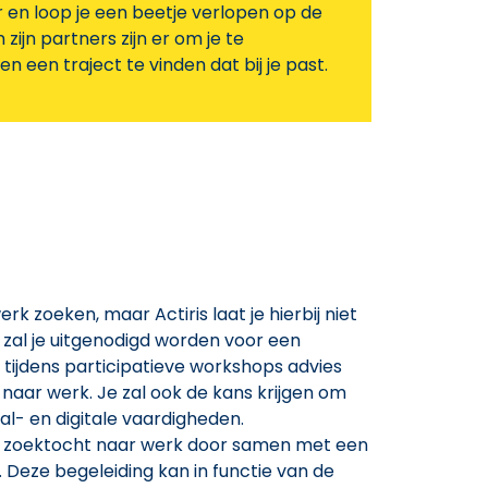
r en loop je een beetje verlopen op de
zijn partners zijn er om je te
n een traject te vinden dat bij je past.
k zoeken, maar Actiris laat je hierbij niet
, zal je uitgenodigd worden voor een
 tijdens participatieve workshops advies
 naar werk. Je zal ook de kans krijgen om
l- en digitale vaardigheden.
j je zoektocht naar werk door samen met een
. Deze begeleiding kan in functie van de