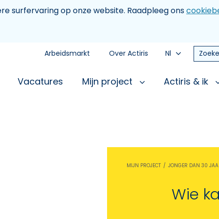
tere surfervaring op onze website. Raadpleeg ons
cookiebe
Arbeidsmarkt
Over Actiris
Nl
Zoeke
Vacatures
Mijn project
Actiris & ik
MIJN PROJECT
JONGER DAN 30 JAA
Wie k