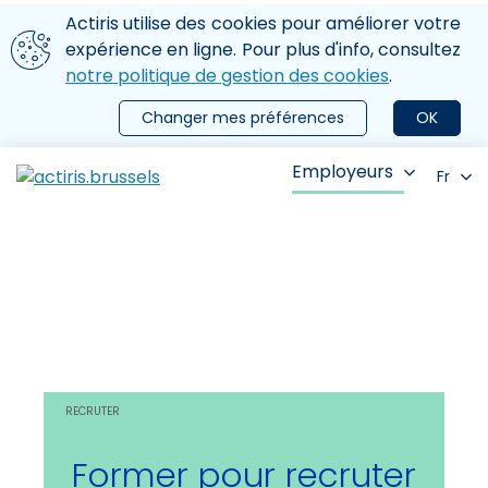
Aller au contenu principal
Nous utilisons des cookies
Actiris utilise des cookies pour améliorer votre
ermer le menu
expérience en ligne. Pour plus d'info, consultez
notre politique de gestion des cookies
.
Changer mes préférences
OK
Employeurs
Fr
RECRUTER
Former pour recruter