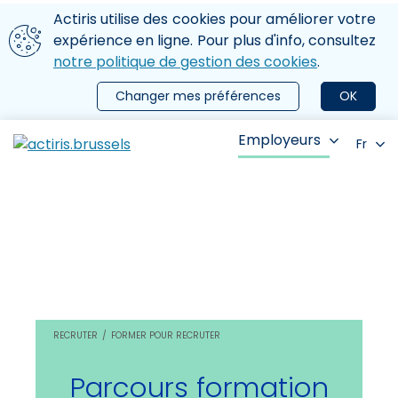
Aller au contenu principal
Nous utilisons des cookies
Actiris utilise des cookies pour améliorer votre
ermer le menu
expérience en ligne. Pour plus d'info, consultez
notre politique de gestion des cookies
.
Changer mes préférences
OK
Employeurs
Fr
RECRUTER
FORMER POUR RECRUTER
Parcours formation