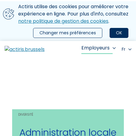
Aller au contenu principal
Nous utilisons des cookies
Actiris utilise des cookies pour améliorer votre
ermer le menu
expérience en ligne. Pour plus d'info, consultez
notre politique de gestion des cookies
.
Changer mes préférences
OK
Employeurs
Fr
DIVERSITÉ
Administration locale