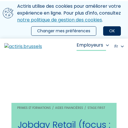
Aller au contenu principal
Nous utilisons des cookies
Actiris utilise des cookies pour améliorer votre
ermer le menu
expérience en ligne. Pour plus d'info, consultez
notre politique de gestion des cookies
.
Changer mes préférences
OK
Employeurs
Fr
PRIMES ET FORMATIONS
AIDES FINANCIÈRES
STAGE FIRST
Jobday Retail (focus :