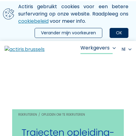
Aller au contenu principal
We gebruiken cookies
Actiris gebruikt cookies voor een betere
ermer le menu
surfervaring op onze website. Raadpleeg ons
cookiebeleid
voor meer info.
Verander mijn voorkeuren
OK
Werkgevers
Nl
REKRUTEREN
OPLEIDEN OM TE REKRUTEREN
Trajecten opleiding-