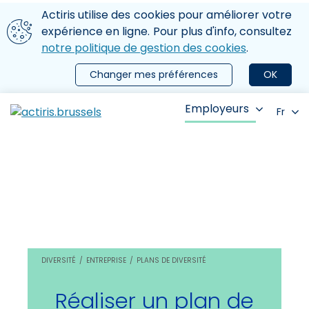
Aller au contenu principal
Nous utilisons des cookies
Actiris utilise des cookies pour améliorer votre
ermer le menu
expérience en ligne. Pour plus d'info, consultez
notre politique de gestion des cookies
.
Changer mes préférences
OK
Employeurs
Fr
DIVERSITÉ
ENTREPRISE
PLANS DE DIVERSITÉ
Réaliser un plan de