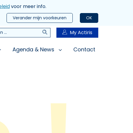
leid
voor meer info.
Verander mijn voorkeuren
OK
Zoeken
My Actiris
n
Agenda & News
Contact