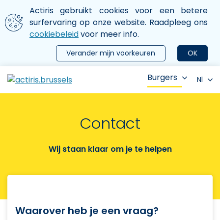
Aller au contenu principal
We gebruiken cookies
Actiris gebruikt cookies voor een betere
ermer le menu
surfervaring op onze website. Raadpleeg ons
cookiebeleid
voor meer info.
Verander mijn voorkeuren
OK
Burgers
Nl
Contact
Wij staan klaar om je te helpen
Waarover heb je een vraag?