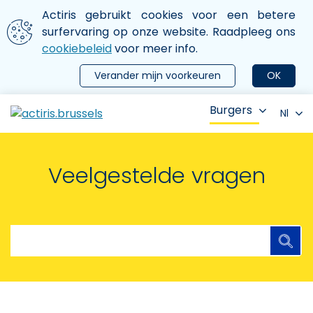
Aller au contenu principal
We gebruiken cookies
Actiris gebruikt cookies voor een betere
ermer le menu
surfervaring op onze website. Raadpleeg ons
cookiebeleid
voor meer info.
Verander mijn voorkeuren
OK
Burgers
Nl
Veelgestelde vragen