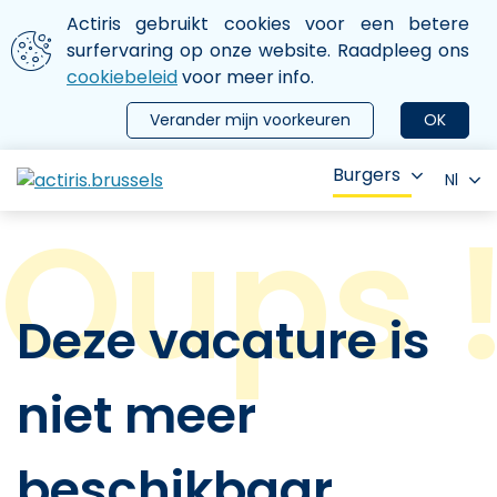
Aller au contenu principal
We gebruiken cookies
Actiris gebruikt cookies voor een betere
ermer le menu
surfervaring op onze website. Raadpleeg ons
cookiebeleid
voor meer info.
Verander mijn voorkeuren
OK
Burgers
Nl
Deze vacature is
niet meer
beschikbaar.