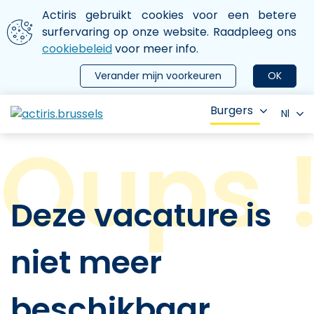
Aller au contenu principal
We gebruiken cookies
Actiris gebruikt cookies voor een betere
ermer le menu
surfervaring op onze website. Raadpleeg ons
cookiebeleid
voor meer info.
Verander mijn voorkeuren
OK
Burgers
Nl
Deze vacature is
niet meer
beschikbaar.