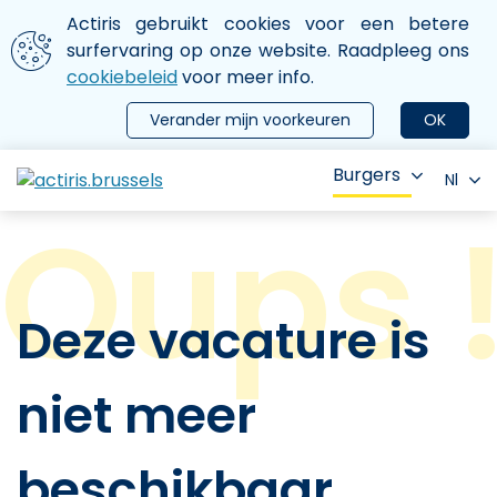
Aller au contenu principal
We gebruiken cookies
Actiris gebruikt cookies voor een betere
ermer le menu
surfervaring op onze website. Raadpleeg ons
cookiebeleid
voor meer info.
Verander mijn voorkeuren
OK
Burgers
Nl
Deze vacature is
niet meer
beschikbaar.