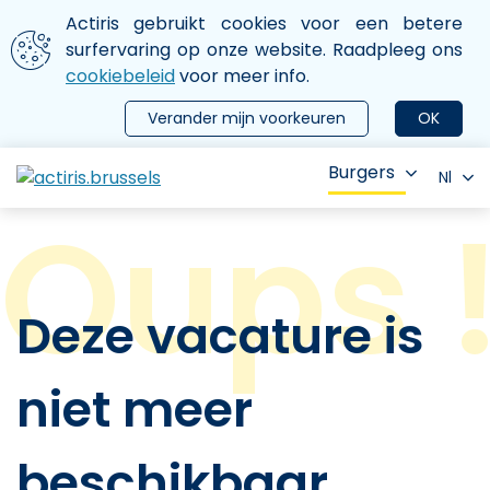
Aller au contenu principal
We gebruiken cookies
Actiris gebruikt cookies voor een betere
ermer le menu
surfervaring op onze website. Raadpleeg ons
cookiebeleid
voor meer info.
Verander mijn voorkeuren
OK
Burgers
Nl
Deze vacature is
niet meer
beschikbaar.