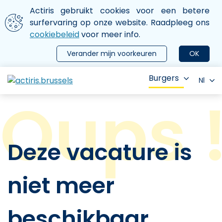
Aller au contenu principal
We gebruiken cookies
Actiris gebruikt cookies voor een betere
ermer le menu
surfervaring op onze website. Raadpleeg ons
cookiebeleid
voor meer info.
Verander mijn voorkeuren
OK
Burgers
Nl
Deze vacature is
niet meer
beschikbaar.