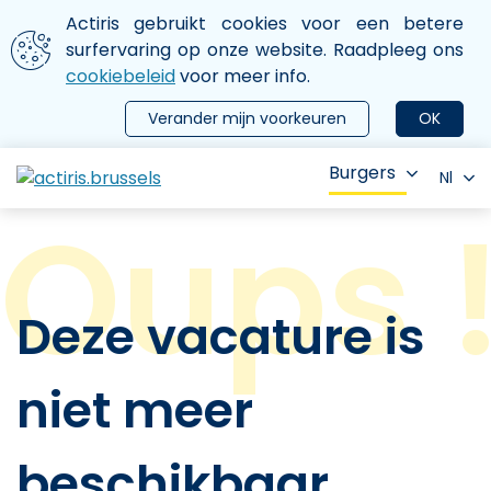
Aller au contenu principal
We gebruiken cookies
Actiris gebruikt cookies voor een betere
ermer le menu
surfervaring op onze website. Raadpleeg ons
cookiebeleid
voor meer info.
Verander mijn voorkeuren
OK
Burgers
Nl
Deze vacature is
niet meer
beschikbaar.