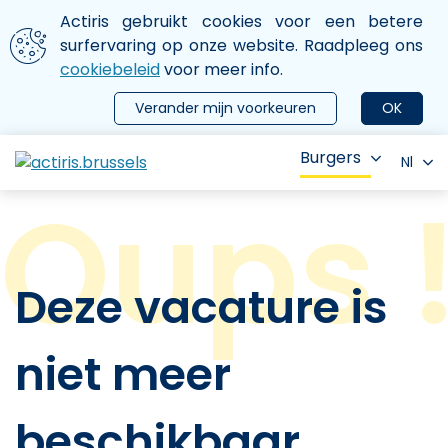
Aller au contenu principal
We gebruiken cookies
Actiris gebruikt cookies voor een betere
ermer le menu
surfervaring op onze website. Raadpleeg ons
cookiebeleid
voor meer info.
Verander mijn voorkeuren
OK
Burgers
Nl
Deze vacature is
niet meer
beschikbaar.