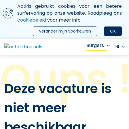
Aller au contenu principal
We gebruiken cookies
Actiris gebruikt cookies voor een betere
ermer le menu
surfervaring op onze website. Raadpleeg ons
cookiebeleid
voor meer info.
Verander mijn voorkeuren
OK
Burgers
Nl
Deze vacature is
niet meer
beschikbaar.