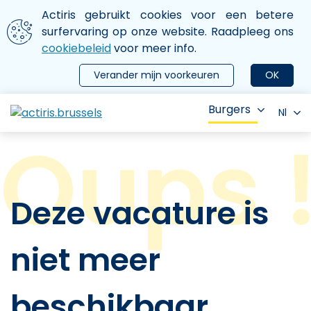
Aller au contenu principal
We gebruiken cookies
Actiris gebruikt cookies voor een betere
ermer le menu
surfervaring op onze website. Raadpleeg ons
cookiebeleid
voor meer info.
Verander mijn voorkeuren
OK
Burgers
Nl
Deze vacature is
niet meer
beschikbaar.