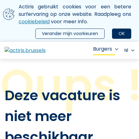
Aller au contenu principal
We gebruiken cookies
Actiris gebruikt cookies voor een betere
ermer le menu
surfervaring op onze website. Raadpleeg ons
cookiebeleid
voor meer info.
Verander mijn voorkeuren
OK
Burgers
Nl
Deze vacature is
niet meer
beschikbaar.