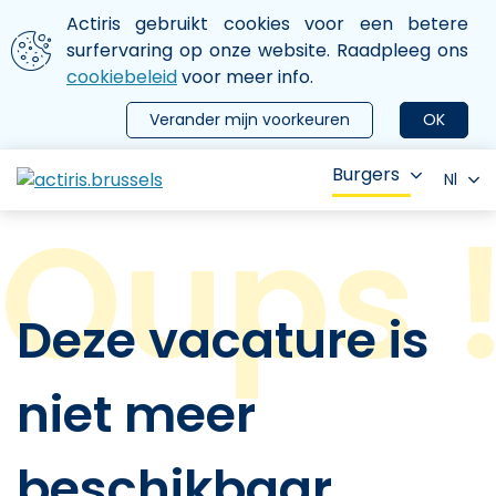
Aller au contenu principal
We gebruiken cookies
Actiris gebruikt cookies voor een betere
ermer le menu
surfervaring op onze website. Raadpleeg ons
cookiebeleid
voor meer info.
Verander mijn voorkeuren
OK
Burgers
Nl
Deze vacature is
niet meer
beschikbaar.