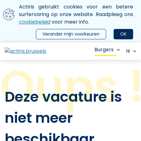
Aller au contenu principal
We gebruiken cookies
Actiris gebruikt cookies voor een betere
ermer le menu
surfervaring op onze website. Raadpleeg ons
cookiebeleid
voor meer info.
Verander mijn voorkeuren
OK
Burgers
Nl
Deze vacature is
niet meer
beschikbaar.