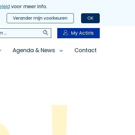
leid
voor meer info.
Verander mijn voorkeuren
OK
Zoeken
My Actiris
n
Agenda & News
Contact