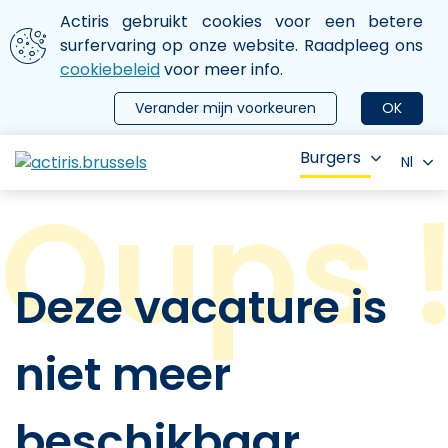
Aller au contenu principal
We gebruiken cookies
Actiris gebruikt cookies voor een betere
ermer le menu
surfervaring op onze website. Raadpleeg ons
cookiebeleid
voor meer info.
Verander mijn voorkeuren
OK
Burgers
Nl
Deze vacature is
niet meer
beschikbaar.